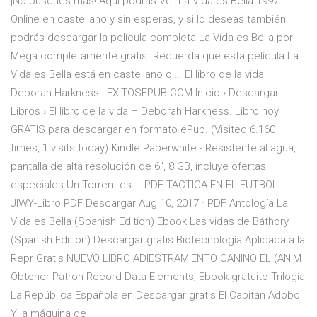
¡No busques más! Aquí podrás Ver La Vida es Bella 1997
Online en castellano y sin esperas, y si lo deseas también
podrás descargar la película completa La Vida es Bella por
Mega completamente gratis. Recuerda que esta película La
Vida es Bella está en castellano o … El libro de la vida –
Deborah Harkness | EXITOSEPUB.COM Inicio › Descargar
Libros › El libro de la vida – Deborah Harkness. Libro hoy
GRATIS para descargar en formato ePub. (Visited 6.160
times, 1 visits today) Kindle Paperwhite - Resistente al agua,
pantalla de alta resolución de 6", 8 GB, incluye ofertas
especiales Un Torrent es … PDF TACTICA EN EL FUTBOL |
JIWY-Libro PDF Descargar Aug 10, 2017 · PDF Antología La
Vida es Bella (Spanish Edition) Ebook Las vidas de Báthory
(Spanish Edition) Descargar gratis Biotecnología Aplicada a la
Repr Gratis NUEVO LIBRO ADIESTRAMIENTO CANINO EL.(ANIM
Obtener Patron Record Data Elements; Ebook gratuito Trilogía
La República Española en Descargar gratis El Capitán Adobo
Y la máquina de