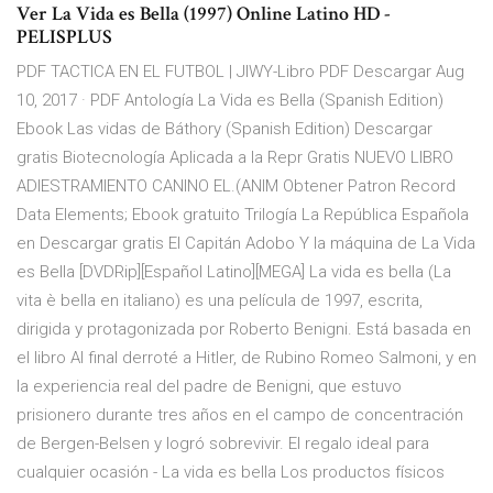
Ver La Vida es Bella (1997) Online Latino HD -
PELISPLUS
PDF TACTICA EN EL FUTBOL | JIWY-Libro PDF Descargar Aug
10, 2017 · PDF Antología La Vida es Bella (Spanish Edition)
Ebook Las vidas de Báthory (Spanish Edition) Descargar
gratis Biotecnología Aplicada a la Repr Gratis NUEVO LIBRO
ADIESTRAMIENTO CANINO EL.(ANIM Obtener Patron Record
Data Elements; Ebook gratuito Trilogía La República Española
en Descargar gratis El Capitán Adobo Y la máquina de La Vida
es Bella [DVDRip][Español Latino][MEGA] La vida es bella (La
vita è bella en italiano) es una película de 1997, escrita,
dirigida y protagonizada por Roberto Benigni. Está basada en
el libro Al final derroté a Hitler, de Rubino Romeo Salmoni, y en
la experiencia real del padre de Benigni, que estuvo
prisionero durante tres años en el campo de concentración
de Bergen-Belsen y logró sobrevivir. El regalo ideal para
cualquier ocasión - La vida es bella Los productos físicos