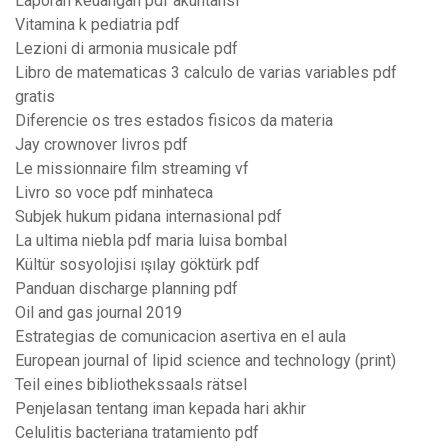
Laporan keuangan pdf akuntansi
Vitamina k pediatria pdf
Lezioni di armonia musicale pdf
Libro de matematicas 3 calculo de varias variables pdf
gratis
Diferencie os tres estados fisicos da materia
Jay crownover livros pdf
Le missionnaire film streaming vf
Livro so voce pdf minhateca
Subjek hukum pidana internasional pdf
La ultima niebla pdf maria luisa bombal
Kültür sosyolojisi ışılay göktürk pdf
Panduan discharge planning pdf
Oil and gas journal 2019
Estrategias de comunicacion asertiva en el aula
European journal of lipid science and technology (print)
Teil eines bibliothekssaals rätsel
Penjelasan tentang iman kepada hari akhir
Celulitis bacteriana tratamiento pdf