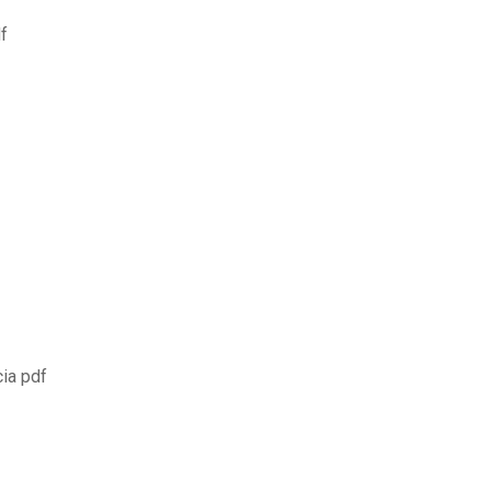
f
cia pdf