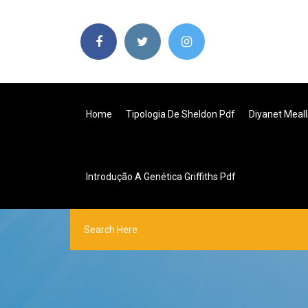
Home
Tipologia De Sheldon Pdf
Diyanet Meall
Introdução A Genética Griffiths Pdf