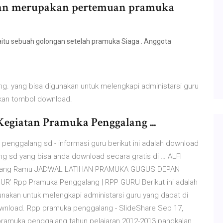
ahan merupakan pertemuan pramuka
tu sebuah golongan setelah pramuka Siaga . Anggota
ng. yang bisa digunakan untuk melengkapi administarsi guru
kan tombol download.
egiatan Pramuka Penggalang ...
enggalang sd - informasi guru berikut ini adalah download
g sd yang bisa anda download secara gratis di … ALFI
alang Ramu JADWAL LATIHAN PRAMUKA GUGUS DEPAN
 Rpp Pramuka Penggalang | RPP GURU Berikut ini adalah
nakan untuk melengkapi administarsi guru yang dapat di
wnload. Rpp pramuka penggalang - SlideShare Sep 17,
pramuka penggalang tahun pelajaran 2012-2013 pangkalan