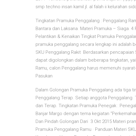
smp techno insan kamil jl. al falah ii kelurahan si
Tingkatan Pramuka Penggalang : Penggalang Ram
Bantara dan Laksana. Materi Pramuka – Siaga. 
Pelantikan & Kenaikan Tingkat Pramuka Penggala
pramuka penggalang secara lengkap ini adalah 
SKU Penggalang Rakit Berdasarkan pencapaian
dapat digolongkan dalam beberapa tingkatan, y
Ramu, calon Penggalang harus memenuhi syarat-sya
Pasukan
Dalam Golongan Pramuka Penggalang ada tiga ting
Penggalang Terap. Setiap anggota Penggalang T
dan Terap. Tingkatan Pramuka Penegak : Penegak
Banjar Margo dengan tema kegiatan “Perkemahan
Dan Pindah Golongan Dari 3 Okt 2015 Materi pra
Pramuka Penggalang Ramu · Panduan Materi SKU 