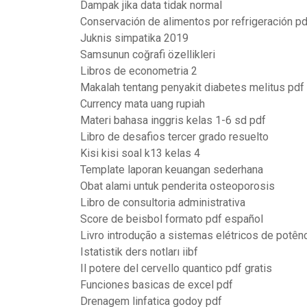
Dampak jika data tidak normal
Conservación de alimentos por refrigeración pd
Juknis simpatika 2019
Samsunun coğrafi özellikleri
Libros de econometria 2
Makalah tentang penyakit diabetes melitus pdf
Currency mata uang rupiah
Materi bahasa inggris kelas 1-6 sd pdf
Libro de desafios tercer grado resuelto
Kisi kisi soal k13 kelas 4
Template laporan keuangan sederhana
Obat alami untuk penderita osteoporosis
Libro de consultoria administrativa
Score de beisbol formato pdf español
Livro introdução a sistemas elétricos de potên
Istatistik ders notları iibf
Il potere del cervello quantico pdf gratis
Funciones basicas de excel pdf
Drenagem linfatica godoy pdf