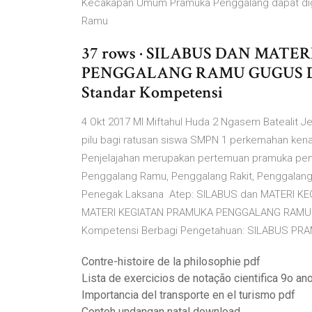
Kecakapan Umum Pramuka Penggalang dapat digo
Ramu
37 rows · SILABUS DAN MAT
PENGGALANG RAMU GUGUS D
Standar Kompetensi
4 Okt 2017 MI Miftahul Huda 2 Ngasem Batealit 
pilu bagi ratusan siswa SMPN 1 perkemahan kenai
Penjelajahan merupakan pertemuan pramuka pen
Penggalang Ramu, Penggalang Rakit, Penggalang
Penegak Laksana Atep: SILABUS dan MATERI K
MATERI KEGIATAN PRAMUKA PENGGALANG RAMU
Kompetensi Berbagi Pengetahuan: SILABUS P
Contre-histoire de la philosophie pdf
Lista de exercicios de notação cientifica 9o an
Importancia del transporte en el turismo pdf
Contoh undangan natal download