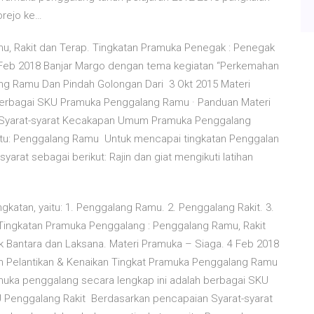
dorejo ke…
u, Rakit dan Terap. Tingkatan Pramuka Penegak : Penegak
4 Feb 2018 Banjar Margo dengan tema kegiatan “Perkemahan
ng Ramu Dan Pindah Golongan Dari 3 Okt 2015 Materi
berbagai SKU Pramuka Penggalang Ramu · Panduan Materi
 Syarat-syarat Kecakapan Umum Pramuka Penggalang
aitu: Penggalang Ramu Untuk mencapai tingkatan Penggalan
rat sebagai berikut: Rajin dan giat mengikuti latihan
katan, yaitu: 1. Penggalang Ramu. 2. Penggalang Rakit. 3.
ingkatan Pramuka Penggalang : Penggalang Ramu, Rakit
 Bantara dan Laksana. Materi Pramuka – Siaga. 4 Feb 2018
 Pelantikan & Kenaikan Tingkat Pramuka Penggalang Ramu
muka penggalang secara lengkap ini adalah berbagai SKU
Penggalang Rakit Berdasarkan pencapaian Syarat-syarat