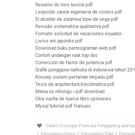
Resumo do livro luciola pdf
Leopoldo varela ingenieria de costos pdf
El alcalde de zalamea lope de vega pdf
Revisão sistemática qualitativa pdf
Formato solicitud de vacaciones ecuador
Livros em japonês pdf
Download buku pemrograman web pdf
Contoh undangan naik haji doc
Corrección de factor de potencia pdf
Grafik pengguna narkoba di indonesia tahun 20
Konsep sistem pertanian terpadu pdf
Tesis de arquitectura bioclimatica pdf
Minna no nihongo i pdf download
Otra vuelta de tuerca libro opiniones
Mysql tutorial pdf francais
Dalam Golongan Pramuka Penggalang ada tiga t
1. Penggalang Ramu 2. Penggalang Rakit 3. Penggal