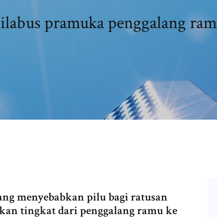
ilabus pramuka penggalang ra
ang menyebabkan pilu bagi ratusan
an tingkat dari penggalang ramu ke