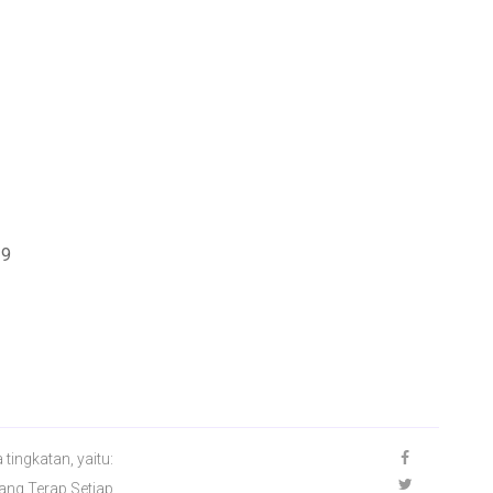
19
ingkatan, yaitu:
ang Terap Setiap