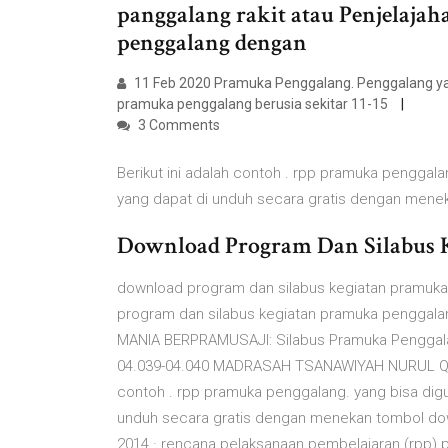
panggalang rakit atau Penjelaj
penggalang dengan
11 Feb 2020 Pramuka Penggalang. Penggalang yai
pramuka penggalang berusia sekitar 11-15
3 Comments
Berikut ini adalah contoh . rpp pramuka penggala
yang dapat di unduh secara gratis dengan mene
Download Program Dan Silabus K
download program dan silabus kegiatan pramuka p
program dan silabus kegiatan pramuka penggalan
MANIA BERPRAMUSAJI: Silabus Pramuka Pengg
04.039-04.040 MADRASAH TSANAWIYAH NURUL QUR’
contoh . rpp pramuka penggalang. yang bisa digu
unduh secara gratis dengan menekan tombol do
2014 · rencana pelaksanaan pembelajaran (rpp) 